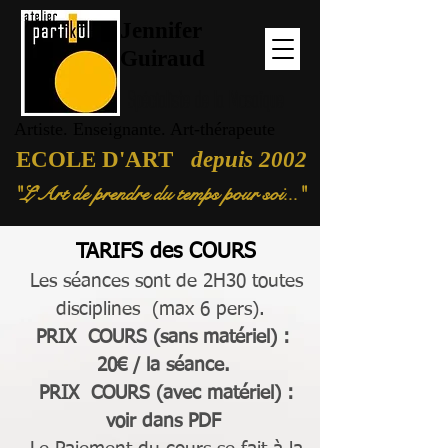
Jennifer
Guiraud
Spécialiste de la Mosaïque
Artiste. Enseignante. Art-thérapeute
ECOLE D'ART
depuis 2002
"L'Art de prendre du temps pour soi..."
TARIFS des COURS
Les séances sont de 2H30 toutes
disciplines (max 6 pers).
PRIX COURS (sans matériel) :
20€ / la séance.
PRIX COURS
(avec matériel)
:
voir dans PDF